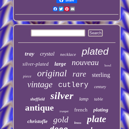
Share
Facebook
Twitter
Pinterest
Email
plated
tray
crystal
necklace
nouveau
large
silver-plated
bowl
original
rare
sterling
piece
vintage
cutlery
century
silver
lamp
table
sheffield
antique
plating
french
trumpet
plate
gold
christofle
brass